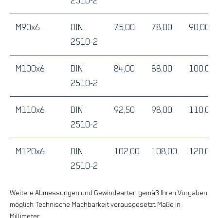
2510-2
M90x6
DIN
75,00
78,00
90,00
2510-2
M100x6
DIN
84,00
88,00
100,00
2510-2
M110x6
DIN
92,50
98,00
110,00
2510-2
M120x6
DIN
102,00
108,00
120,00
2510-2
Weitere Abmessungen und Gewindearten gemäß Ihren Vorgaben
möglich. Technische Machbarkeit vorausgesetzt. Maße in
Millimeter.