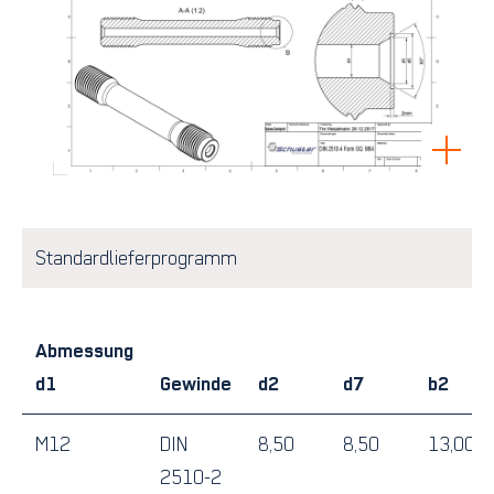
Standardlieferprogramm
Abmessung
d1
Gewinde
d2
d7
b2
M12
DIN
8,50
8,50
13,00
2510-2