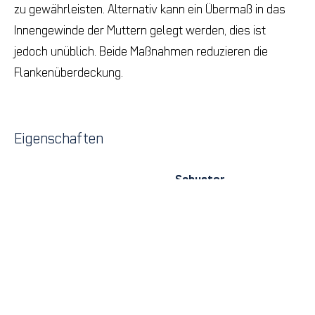
zu gewährleisten. Alternativ kann ein Übermaß in das
Innengewinde der Muttern gelegt werden, dies ist
jedoch unüblich. Beide Maßnahmen reduzieren die
Flankenüberdeckung.
Eigenschaften
Schuster
Zinklamellenüberzug
F
Cr(VI)-frei
ja
ja
Reibwert
0,12-0,18
0